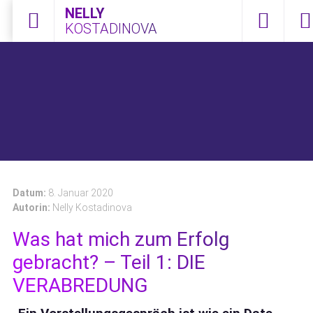
NELLY
KOSTADINOVA
Menü öffnen
0172 2108
Kont
Datum:
8. Januar 2020
Autorin:
Nelly Kostadinova
Was hat mich zum Erfolg
gebracht? – Teil 1: DIE
VERABREDUNG