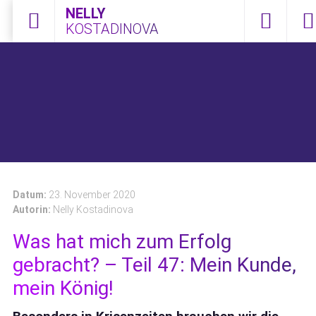
NELLY
KOSTADINOVA
Menü öffnen
0172 2108
Kont
Datum:
23. November 2020
Autorin:
Nelly Kostadinova
Was hat mich zum Erfolg
gebracht? – Teil 47: Mein Kunde,
mein König!