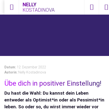
NELLY
KOSTADINOVA
Menü öffnen
0172 2108
Kont
Datum:
12. Dezember 2022
Autorin:
Nelly Kostadinova
Übe dich in positiver Einstellung!
Du hast die Wahl: Du kannst dein Leben
entweder als Optimist*in oder als Pessimist*in
leben. So oder so, du wirst immer wieder vor