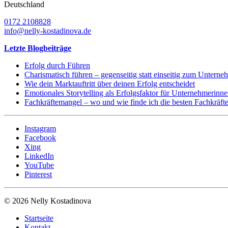
Deutschland
0172 2108828
info@nelly-kostadinova.de
Letzte Blogbeiträge
Erfolg durch Führen
Charismatisch führen – gegenseitig statt einseitig zum Unterne
Wie dein Marktauftritt über deinen Erfolg entscheidet
Emotionales Storytelling als Erfolgsfaktor für Unternehmerinne
Fachkräftemangel – wo und wie finde ich die besten Fachkräft
Instagram
Facebook
Xing
LinkedIn
YouTube
Pinterest
© 2026 Nelly Kostadinova
Startseite
Kontakt