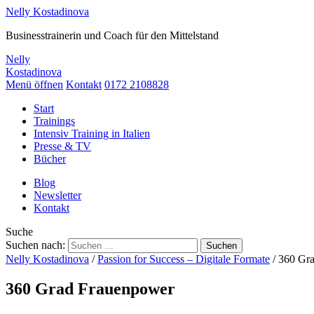
Nelly
Kostadinova
Businesstrainerin und Coach für den Mittelstand
Nelly
Kostadinova
Menü öffnen
Kontakt
0172 2108828
Start
Trainings
Intensiv Training in Italien
Presse & TV
Bücher
Blog
Newsletter
Kontakt
Suche
Suchen nach:
Nelly Kostadinova
/
Passion for Success – Digitale Formate
/ 360 Gr
360 Grad Frauenpower