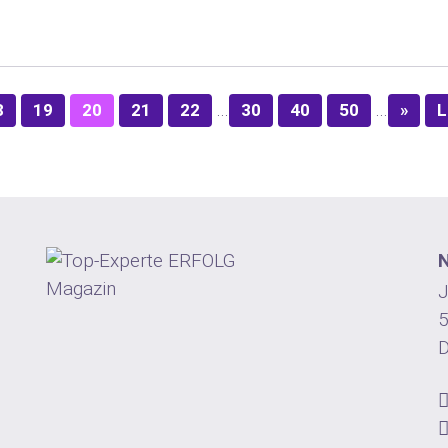
...
...
8
19
20
21
22
30
40
50
»
L
N
J
5
D