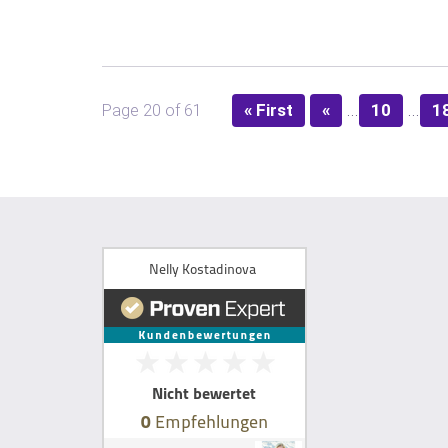
...
...
« First
«
10
1
Page 20 of 61