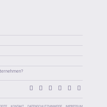
Unternehmen?
Instagram
Facebook
Xing
LinkedIn
YouTube
Pinterest
SEITE
KONTAKT
DATENSCHUTZHINWEISE
IMPRESSUM